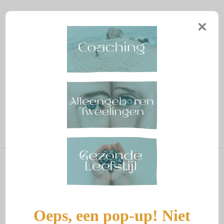
Aranka Reeuwijk
×
Menu
Cookieverklaring
© 2026 Aranka Reeuwijk - Uit je trauma, in je kracht. Alle rechten
voorbehouden.
Home
Oeps, een pop-up! Niet