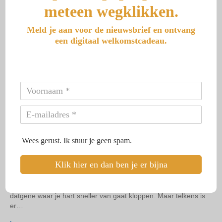
meteen wegklikken.
Lees meer
Meld je aan voor de nieuwsbrief en ontvang
een digitaal welkomstcadeau.
De 7 vermommingen van
levensangst bij alleengeboren
tweelingen
Door
aranka
|
27 juni 2026
Wees gerust. Ik stuur je geen spam.
Inleiding “Ik wil wel… maar eerst moet ik nog…” Misschien
Klik hier en dan ben je er bijna
herken je die zin. Je wilt graag een andere baan. Je droomt
ervan om een eigen praktijk te starten. Je wilt meer van jezelf
laten zien, een boek schrijven, verhuizen of eindelijk kiezen voor
datgene waar je hart sneller van gaat kloppen. Maar telkens is
er…