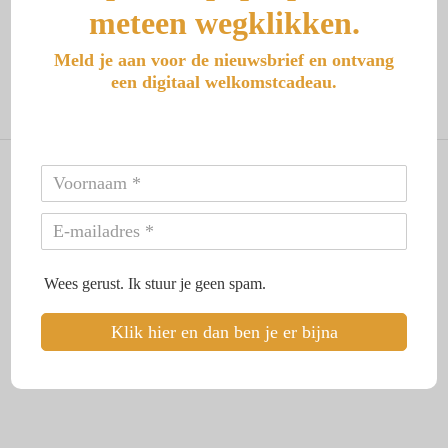
meteen wegklikken.
enthousiasme begonnen met een nieuwe routine of een groot
project, maar na een paar weken merk je dat je weer in je oude
patronen vervalt. Dit is een bekend fenomeen en het overkomt
Meld je aan voor de nieuwsbrief en ontvang
bijna…
een digitaal welkomstcadeau.
Lees meer
© 2026 Aranka Reeuwijk - Uit je trauma, in je kracht. Alle rechten
voorbehouden.
Home
Wees gerust. Ik stuur je geen spam.
Klik hier en dan ben je er bijna