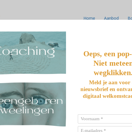
k
Home
Aanbod
B
Oeps, een pop
Niet metee
wegklikken
IENTIE
Meld je aan voor
nieuwsbrief en ontva
digitaal welkomstca
 maken hebben met een vitamine B12-tekort dan mensen die
oeilijk te zeggen of er echt een verband bestaat tussen B12-
rmoeder. De ervaring wijst alleen uit dat alleengeboren