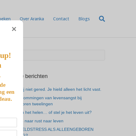
oeken
Over Aranka
Contact
Blogs
×
-up!
n
.
Recente berichten
 de
Je hebt mij niet gered. Je hield alleen het licht vast.
ng een
De 7 vermommingen van levensangst bij
deau.
alleengeboren tweelingen
Ben je aan het helen… of stel je het leven uit?
Van gemis naar rust naar leven
ALTIJD GELDSTRESS ALS ALLEENGEBOREN
TWEELING?