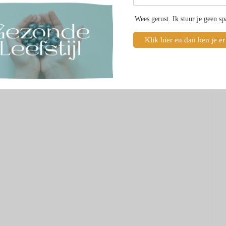
Wees gerust. Ik stuur je geen s
Klik hier en dan ben je er