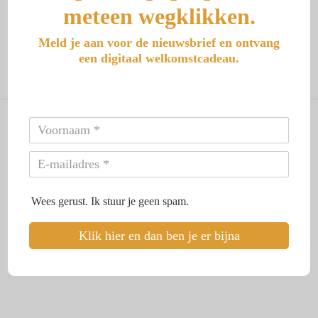
meteen wegklikken.
horizon“. Een boek over Mong die samen met zijn zusje werd
geboren, maar die helaas tijdens de bevalling stierf. Zijn enige
speelmaatje toen hij jong was, was zijn overleden zusje. Op
Meld je aan voor de nieuwsbrief en ontvang
negenjarige leeftijd heeft hij…
een digitaal welkomstcadeau.
Lees meer
© 2026 Aranka Reeuwijk - Uit je trauma, in je kracht. Alle rechten
voorbehouden.
Home
Wees gerust. Ik stuur je geen spam.
Klik hier en dan ben je er bijna