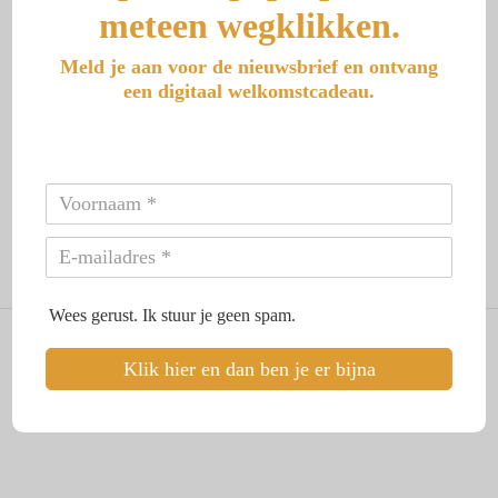
meteen wegklikken.
Meld je aan voor de nieuwsbrief en ontvang
een digitaal welkomstcadeau.
“Wat krijg je graag wel en wat liever niet terug van mensen als je
vertelt dat je een alleengeboren tweeling bent?” Dat was mijn
vraag een tijd geleden aan een groep alleengeboren
tweelingen. De antwoorden waren best pijnlijk.
Hartverscheurend zelfs! Duidelijk dat we nog een lange weg te
gaan hebben voordat dit onderwerp algemeen wordt…
Lees meer
Wees gerust. Ik stuur je geen spam.
© 2026 Aranka Reeuwijk - Uit je trauma, in je kracht. Alle rechten
voorbehouden.
Klik hier en dan ben je er bijna
Home