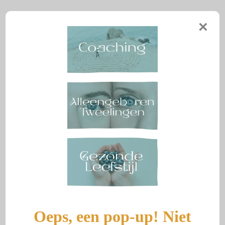
Aranka Reeuwijk
×
Menu
Archief voor april 2023
DO’s and DON’Ts
Door
aranka
|
26 april 2023
Oeps, een pop-up! Niet