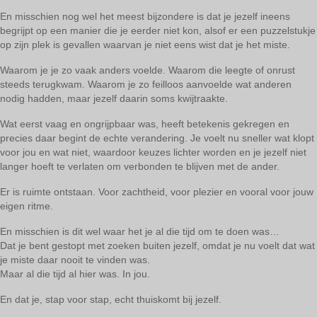
En misschien nog wel het meest bijzondere is dat je jezelf ineens
begrijpt op een manier die je eerder niet kon, alsof er een puzzelstukje
op zijn plek is gevallen waarvan je niet eens wist dat je het miste.
Waarom je je zo vaak anders voelde. Waarom die leegte of onrust
steeds terugkwam. Waarom je zo feilloos aanvoelde wat anderen
nodig hadden, maar jezelf daarin soms kwijtraakte.
Wat eerst vaag en ongrijpbaar was, heeft betekenis gekregen en
precies daar begint de echte verandering. Je voelt nu sneller wat klopt
voor jou en wat niet, waardoor keuzes lichter worden en je jezelf niet
langer hoeft te verlaten om verbonden te blijven met de ander.
Er is ruimte ontstaan. Voor zachtheid, voor plezier en vooral voor jouw
eigen ritme.
En misschien is dit wel waar het je al die tijd om te doen was…
Dat je bent gestopt met zoeken buiten jezelf, omdat je nu voelt dat wat
je miste daar nooit te vinden was.
Maar al die tijd al hier was. In jou.
En dat je, stap voor stap, echt thuiskomt bij jezelf.