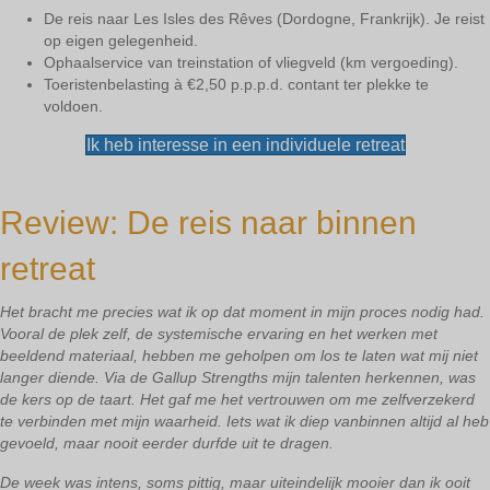
De reis naar Les Isles des Rêves (Dordogne, Frankrijk). Je reist
op eigen gelegenheid.
Ophaalservice van treinstation of vliegveld (km vergoeding).
Toeristenbelasting à €2,50 p.p.p.d. contant ter plekke te
voldoen.
Ik heb interesse in een individuele retreat
Review: De reis naar binnen
retreat
Het bracht me precies wat ik op dat moment in mijn proces nodig had.
Vooral de plek zelf, de systemische ervaring en het werken met
beeldend materiaal, hebben me geholpen om los te laten wat mij niet
langer diende. Via de Gallup Strengths mijn talenten herkennen, was
de kers op de taart. Het gaf me het vertrouwen om me zelfverzekerd
te verbinden met mijn waarheid. Iets wat ik diep vanbinnen altijd al heb
gevoeld, maar nooit eerder durfde uit te dragen.
De week was intens, soms pittig, maar uiteindelijk mooier dan ik ooit