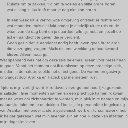
Ruimte om te zakken, tijd om te voelen en stilte om te horen
wat al lang in jou leeft maar je nog niet kon horen.
In een week uit je vertrouwde omgeving ontstaat er ruimte voor
wat maanden thuis niet lukt omdat je eindelijk uit de ruis en de
waan van de dag bent en je daardoor alle tijd hebt om jezelf de
tijd en aandacht te geven die je verdient.
Geen gezin dat je aandacht nodig heeft, even geen huisdieren
die verzorging vragen. Mails die een weeklang onbeantwoord
blijven. Alleen maar jij.
Wat spannend was het om deze reis helemaal alleen voor mezelf aan
te gaan. Vanaf het moment dat ik aankwam op deze prachtige plek,
midden in de natuur, voelde het direct goed. De warme en gastvrije
ontvangst door Aranka en Patrick gaf me meteen rust.
Tijdens mijn verblijf werd ik liefdevol verzorgd met heerlijke gezonde
maaltijden, fijne momenten samen en een prachtige kamer. Ik kwam
met de wens om zichtbaarder te worden, mijn plek in te nemen en mijn
natuurlijke talenten te ontdekken. Dankzij de persoonlijke begeleiding
van Aranka, met onder andere systemisch werk en lichaamswerk, heb
ik helder gekregen wat mijn talenten zijn en hoe ik deze kan inzetten in
mijn dagelijks leven.