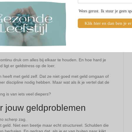
Wees gerust. Ik stuur je geen s
Klik hier en dan ben je er
g geld of er komt geld binnen, maar het verdwijnt net zo snel
 continu druk om alles bij elkaar te houden. En hoe hard je
d ligt er geldstress op de loer.
 heeft met geld zelf. Dat ze niet goed met geld omgaan of
discipline nodig hebben. Maar wat als ik je vertel dat de
ng is van iets veel diepers?
er jouw geldproblemen
 zo scherp zag.
 geld. Niet een beetje maar echt structureel. Schulden die
en herhalen. En gedrag dat, als je er van buiten naar kijkt,