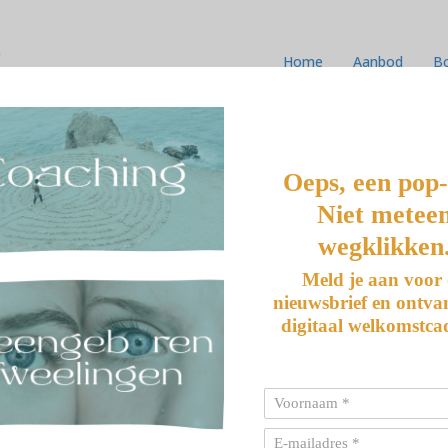
k
Home
Aanbod
B
S ALS
Oeps, een pop
Niet metee
TWEELING?
wegklikken
Meld je aan voor
nieuwsbrief en ontva
digitaal welkomstca