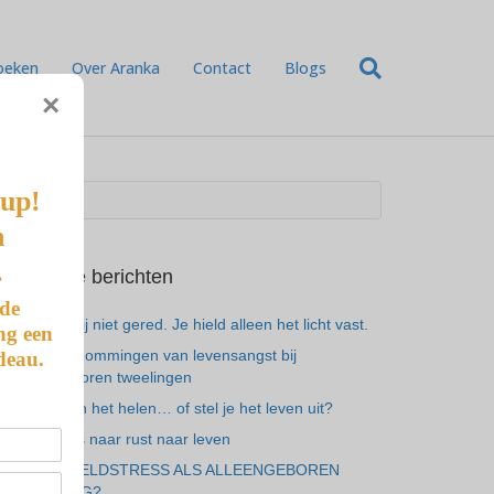
oeken
Over Aranka
Contact
Blogs
×
-up!
n
.
Recente berichten
 de
Je hebt mij niet gered. Je hield alleen het licht vast.
ng een
De 7 vermommingen van levensangst bij
deau.
alleengeboren tweelingen
Ben je aan het helen… of stel je het leven uit?
Van gemis naar rust naar leven
ALTIJD GELDSTRESS ALS ALLEENGEBOREN
TWEELING?