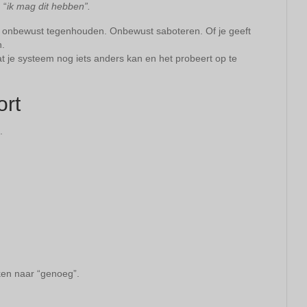
 “
ik mag dit hebben”.
et onbewust tegenhouden. Onbewust saboteren. Of je geeft
n.
at je systeem nog iets anders kan en het probeert op te
ort
.
oeken naar “genoeg”.