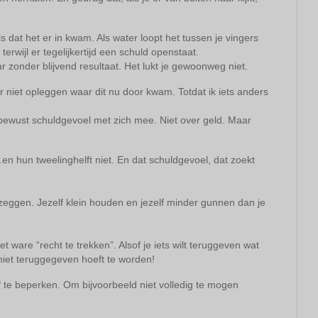
 dat het er in kwam. Als water loopt het tussen je vingers
 terwijl er tegelijkertijd een schuld openstaat.
r zonder blijvend resultaat. Het lukt je gewoonweg niet.
ger niet opleggen waar dit nu door kwam. Totdat ik iets anders
ewust schuldgevoel met zich mee. Niet over geld. Maar
n…en hun tweelinghelft niet. En dat schuldgevoel, dat zoekt
zeggen. Jezelf klein houden en jezelf minder gunnen dan je
et ware “recht te trekken”. Alsof je iets wilt teruggeven wat
niet teruggegeven hoeft te worden!
 te beperken. Om bijvoorbeeld niet volledig te mogen