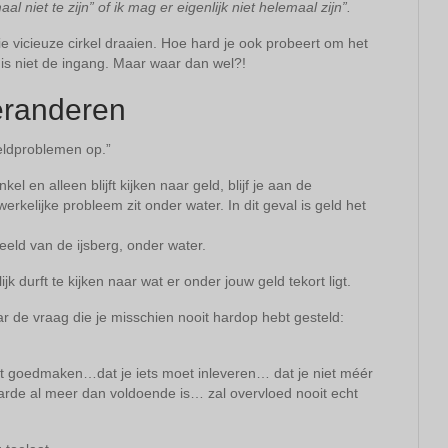
al niet te zijn” of ik mag er eigenlijk niet helemaal zijn”.
n die vicieuze cirkel draaien. Hoe hard je ook probeert om het
ld is niet de ingang. Maar waar dan wel?!
veranderen
geldproblemen op.”
kel en alleen blijft kijken naar geld, blijf je aan de
erkelijke probleem zit onder water. In dit geval is geld het
eld van de ijsberg, onder water.
 durft te kijken naar wat er onder jouw geld tekort ligt.
r de vraag die je misschien nooit hardop hebt gesteld:
oet goedmaken…dat je iets moet inleveren… dat je niet méér
de al meer dan voldoende is… zal overvloed nooit echt