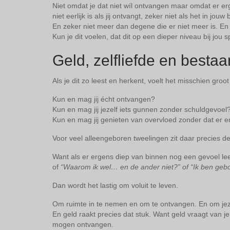
Niet omdat je dat niet wíl ontvangen maar omdat er erge
niet eerlijk is als jij ontvangt, zeker niet als het in j
En zeker niet meer dan degene die er niet meer is. E
Kun je dit voelen, dat dit op een dieper niveau bij jou s
Geld, zelfliefde en besta
Als je dit zo leest en herkent, voelt het misschien groot
Kun en mag jij écht ontvangen?
Kun en mag jij jezelf iets gunnen zonder schuldgevoel
Kun en mag jij genieten van overvloed zonder dat er er
Voor veel alleengeboren tweelingen zit daar precies de
Want als er ergens diep van binnen nog een gevoel le
of
“Waarom ik wel… en de ander niet?” of “Ik ben gebo
Dan wordt het lastig om voluit te leven.
Om ruimte in te nemen en om te ontvangen. En om jez
En geld raakt precies dat stuk. Want geld vraagt van je
mogen ontvangen.