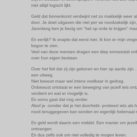
niet altijd logisch lijkt.
Geld dat binnenkomt verdwijnt net zo makkelijk weer als
door. Je doet uitgaven die niet per se noodzakelijk zijn,
Jarenlang ben je bezig om “het op orde te krijgen” maa
En eerlijk? Ik snapte dat eerst niet. Ik kon er mijn vin
begon te zien.
Veel van deze mensen dragen een diep enmeestal onb
over hun eigen bestaan.
Over het feit dat zij zijn geboren en hier op aarde zij
een uitweg.
Niet bewust maar wel intens voelbaar in gedrag.
Onbewust ontstaat er een beweging van jezelf iets ont
verdient en wat er mogelijk is.
En soms gaat dat nog verder.
Alsof je -zonder dat je het doorhebt- probeert iets als h
nooit teruggegeven kan worden en eigenlijk helemaal 
En geld wordt daarin een middel. Een manier om jezelf
ontvangen.
En dus zelfs ook om niet volledig te mogen leven.