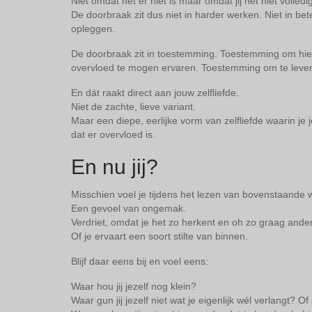
Niet omdat het er niet is maar omdat jij het niet volledig
De doorbraak zit dus niet in harder werken. Niet in bete
opleggen.
De doorbraak zit in toestemming. Toestemming om hi
overvloed te mogen ervaren. Toestemming om te leven,
En dát raakt direct aan jouw zelfliefde.
Niet de zachte, lieve variant.
Maar een diepe, eerlijke vorm van zelfliefde waarin je j
dat er overvloed is.
En nu jij?
Misschien voel je tijdens het lezen van bovenstaande w
Een gevoel van ongemak.
Verdriet, omdat je het zo herkent en oh zo graag anders
Of je ervaart een soort stilte van binnen.
Blijf daar eens bij en voel eens:
Waar hou jij jezelf nog klein?
Waar gun jij jezelf niet wat je eigenlijk wél verlangt? Of