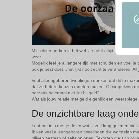
Misschien herken je het wel. Je hebt altijd net te weini
weer.
Mogelijk leef je al langere tijd met schulden en voel je
ook je best doet…het lijkt nooit echt te veranderen. Altij
Veel alleengeboren tweelingen denken dat dit te maken
dat ze betere keuzes moeten maken. Of simpelweg meer 
oorzaak helemaal niet ligt bij geld?
Wat als jouw relatie met geld eigenlijk een weerspiegeli
De onzichtbare laag ond
Laat me iets met je delen wat ik zelf lang geleden niet
Ik ken veel alleengeboren tweelingen die worstelen met
blijven bestaan of zelfs oplopen. Tekorten die zich blijv