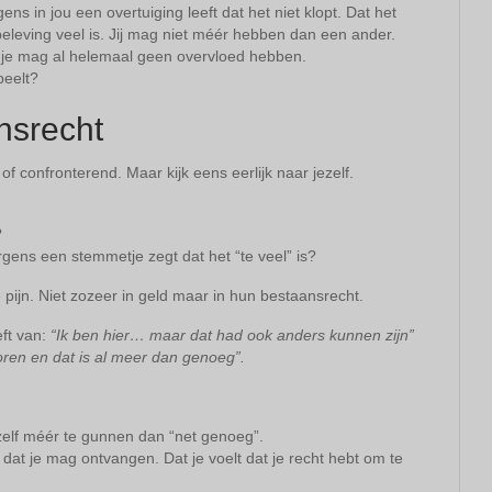
ns in jou een overtuiging leeft dat het niet klopt. Dat het
ouw beleving veel is. Jij mag niet méér hebben dan een ander.
n je mag al helemaal geen overvloed hebben.
peelt?
ansrecht
 of confronterend. Maar kijk eens eerlijk naar jezelf.
?
gens een stemmetje zegt dat het “te veel” is?
 pijn. Niet zozeer in geld maar in hun bestaansrecht.
eft van:
“Ik ben hier… maar dat had ook anders kunnen zijn”
ren en dat is al meer dan genoeg”.
elf méér te gunnen dan “net genoeg”.
 dat je mag ontvangen. Dat je voelt dat je recht hebt om te