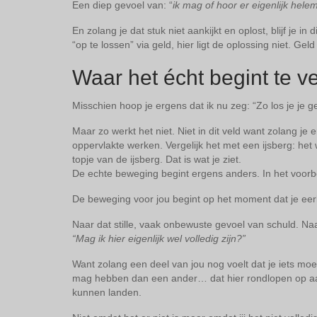
Een diep gevoel van: “
ik mag of hoor er eigenlijk helema
En zolang je dat stuk niet aankijkt en oplost, blijf je i
“op te lossen” via geld, hier ligt de oplossing niet. Ge
Waar het écht begint te 
Misschien hoop je ergens dat ik nu zeg: “Zo los je je 
Maar zo werkt het niet. Niet in dit veld want zolang je en
oppervlakte werken. Vergelijk het met een ijsberg: het w
topje van de ijsberg. Dat is wat je ziet.
De echte beweging begint ergens anders. In het voorbe
De beweging voor jou begint op het moment dat je eerlijk
Naar dat stille, vaak onbewuste gevoel van schuld. Naa
“Mag ik hier eigenlijk wel volledig zijn?”
Want zolang een deel van jou nog voelt dat je iets m
mag hebben dan een ander… dat hier rondlopen op aar
kunnen landen.