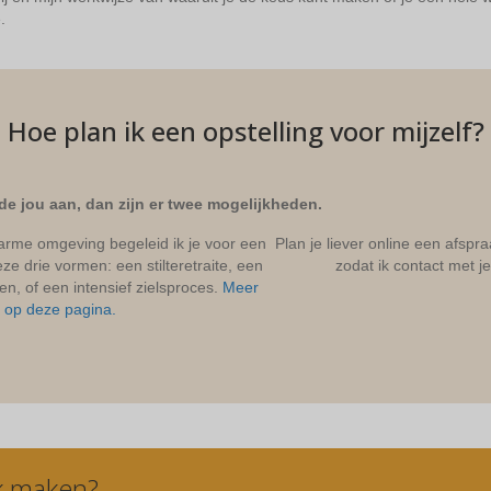
.
Hoe plan ik een opstelling voor mijzelf?
e jou aan, dan zijn er twee mogelijkheden.
elarme omgeving begeleid ik je voor een
Plan je liever online een afspr
e drie vormen: een stilteretraite, een
zodat ik contact met 
en, of een intensief zielsproces.
Meer
o op deze pagina.
k maken?