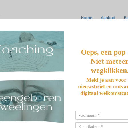
k
Home
Aanbod
B
 is ZIEN wat er onbewust in jouw
Oeps, een pop
Niet metee
der familielid, in het specifieke geval van
wegklikken
niet geboren ander(en). Dit doen we uit
 wel voor dat we ons eigen leven niet voor
Meld je aan voor
nieuwsbrief en ontva
digitaal welkomstca
lek die je in je familiesysteem inneemt. Heel
f levensvragen vinden hun wortels in
ingen met je niet geboren tweelinghelft
t en niet je eigen plek inneemt. Je neemt de
obeert zowel je eigen plek als die van de
ee aan.