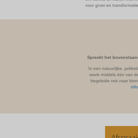
voor groei en transformatie
Spreekt het bovenstaand
In een natuurlijke, prikk
week middels één van dez
begeleide reis naar binn
inf
Afspraa