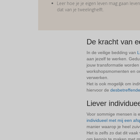
Leer hoe je je eigen leven mag gaan leven
dat van je tweelinghelft.
De kracht van e
In de veilige bedding van
L
aan jezelf te werken. Ged
jouw transformatie worden 
workshopsmomenten en onts
verwerken.
Het is ook mogelijk om ind
hiervoor de
desbetreffend
Liever individuee
Voor sommige mensen is een
individueel met mij een af
manier waarop je heel zuive
Het is zelfs zo dat dit va
om kennis te maken met mij