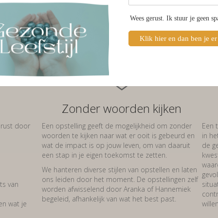
Wees gerust. Ik stuur je geen s
Klik hier en dan ben je er
Zonder woorden kijken
nrust door
Een opstelling geeft de mogelijkheid om zonder
Een t
woorden te kijken naar wat er ooit is gebeurd en
in he
wat de impact is op jouw leven, om van daaruit
de g
een stap in je eigen toekomst te zetten.
kwest
waaro
We hanteren diverse stijlen van opstellen en laten
gevol
ons leiden door het moment. De opstellingen zelf
ats van
situa
worden afwisselend door Aranka of Hannemiek
contr
begeleid, afhankelijk van wat het best past.
en wat je
will