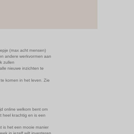
roepje (max acht mensen)
k en andere werkvormen aan
k zullen
lle nieuwe inzichten te
te komen in het leven. Zie
ijd online welkom bent om
t heel krachtig en is een
st is het een mooie manier
k in jezelf wilt investeren