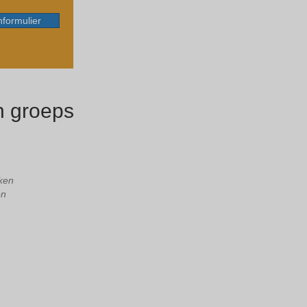
formulier
n groeps
jken
en