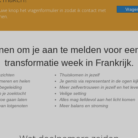
Vragen
auwe knop het vragenformulier in zodat ik contact met
men.
nen om je aan te melden voor ee
transformatie week in Frankrijk.
nzichten
Thuiskomen in jezelf
rmeren en helen
Je gemis via representant in de ogen ki
begeleiding
Meer zelfvertrouwen in jezelf en het lev
 je zoektocht
Veilige setting
 toe gaan laten
Alles mag liefdevol aan het licht komen
van lotgenoten
Meer balans en stroming