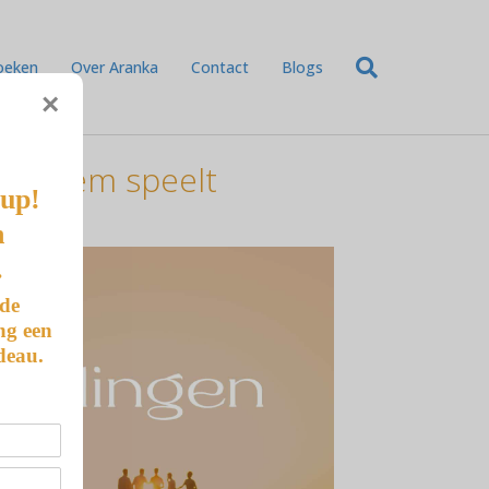
oeken
Over Aranka
Contact
Blogs
×
 systeem speelt
-up!
n
.
 de
ng een
deau.