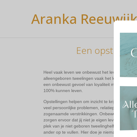
Aranka Reeuwij
Een opstelling
Heel vaak leven we onbewust het leven van een an
alleengeboren tweelingen vaak het leven van de 
een onbewust gevoel van loyaliteit maar zorgt er
100% kunnen leven.
Opstellingen helpen om inzicht te krijgen in de p
veel persoonlijke problemen, relatieproblemen o
zogenaamde verstrikkingen. Onbewuste verstrikk
zorgen ervoor dat jij niet je eigen leven vol leef
plek van je niet geboren tweelinghelft in of je pr
ander op te vullen. Hier doe je niemand recht m