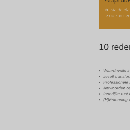
Vul via de bl
je op kan ne
10 rede
Waardevolle i
Jezelf transfo
Professionele 
Antwoorden op
Innerlijke rust
(H)Erkenning 