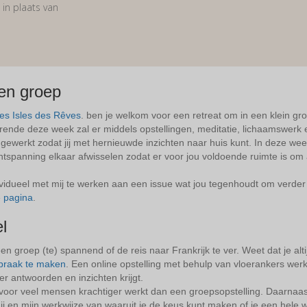
 in plaats van
en groep
es Isles des Rêves
. ben je welkom voor een retreat om in een klein g
urende deze week zal er middels opstellingen, meditatie, lichaamswer
gewerkt zodat jij met hernieuwde inzichten naar huis kunt. In deze wee
panning elkaar afwisselen zodat er voor jou voldoende ruimte is om a
ividueel met mij te werken aan een issue wat jou tegenhoudt om verder 
e pagina
.
l
 groep (te) spannend of de reis naar Frankrijk te ver. Weet dat je alt
spraak te maken
. Een online opstelling met behulp van vloerankers werk
r antwoorden en inzichten krijgt.
ak voor veel mensen krachtiger werkt dan een groepsopstelling. Daarnaa
 en mijn werkwijze van waaruit je de keus kunt maken of je een hele wee