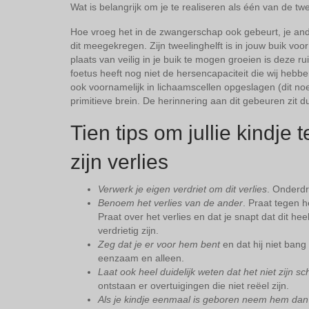
Wat is belangrijk om je te realiseren als één van de twe
Hoe vroeg het in de zwangerschap ook gebeurt, je ander
dit meegekregen. Zijn tweelinghelft is in jouw buik voo
plaats van veilig in je buik te mogen groeien is deze 
foetus heeft nog niet de hersencapaciteit die wij hebbe
ook voornamelijk in lichaamscellen opgeslagen (dit noem
primitieve brein. De herinnering aan dit gebeuren zit d
Tien tips om jullie kindje t
zijn verlies
Verwerk je eigen verdriet om dit verlies
. Onderdru
Benoem het verlies van de ander
. Praat tegen he
Praat over het verlies en dat je snapt dat dit he
verdrietig zijn.
Zeg dat je er voor hem bent
en dat hij niet bang
eenzaam en alleen.
Laat ook heel duidelijk weten dat het niet zijn sch
ontstaan er overtuigingen die niet reëel zijn.
Als je kindje eenmaal is geboren neem hem dan