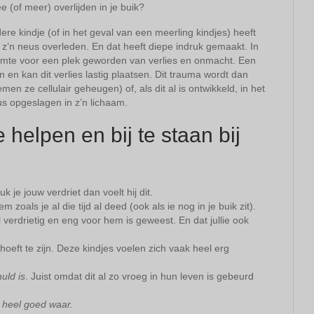
e (of meer) overlijden in je buik?
e kindje (of in het geval van een meerling kindjes) heeft
r z’n neus overleden. En dat heeft diepe indruk gemaakt. In
ruimte voor een plek geworden van verlies en onmacht. Een
n en kan dit verlies lastig plaatsen. Dit trauma wordt dan
en ze cellulair geheugen) of, als dit al is ontwikkeld, in het
us opgeslagen in z’n lichaam.
e helpen en bij te staan bij
k je jouw verdriet dan voelt hij dit.
m zoals je al die tijd al deed (ook als ie nog in je buik zit).
el verdrietig en eng voor hem is geweest. En dat jullie ook
 hoeft te zijn. Deze kindjes voelen zich vaak heel erg
uld is
. Juist omdat dit al zo vroeg in hun leven is gebeurd
 heel goed waar.