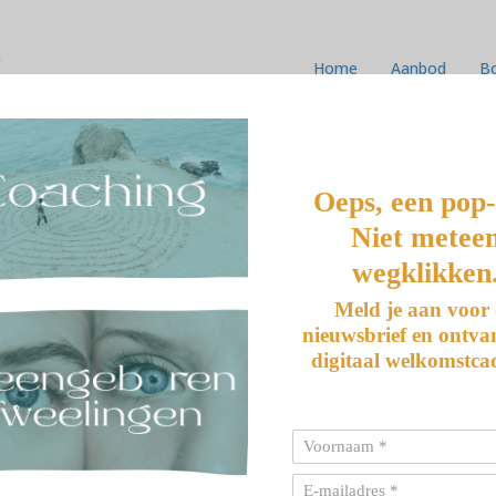
k
Home
Aanbod
B
 PLOTSELING ÉÉN
Oeps, een pop
Niet metee
wegklikken
Meld je aan voor
nieuwsbrief en ontva
digitaal welkomstca