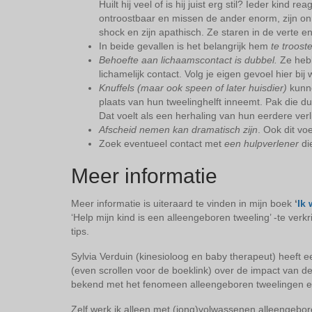
Huilt hij veel of is hij juist erg stil? Ieder kind 
ontroostbaar en missen de ander enorm, zijn onru
shock en zijn apathisch. Ze staren in de verte en
In beide gevallen is het belangrijk hem
te troost
Behoefte aan lichaamscontact is dubbel.
Ze hebb
lichamelijk contact. Volg je eigen gevoel hier bij w
Knuffels (maar ook speen of later huisdier)
kunne
plaats van hun tweelinghelft inneemt. Pak die d
Dat voelt als een herhaling van hun eerdere ver
Afscheid nemen kan dramatisch zijn
. Ook dit voe
Zoek eventueel contact met
een hulpverlener
die
Meer informatie
Meer informatie is uiteraard te vinden in mijn boek
‘
Ik
‘Help mijn kind is een alleengeboren tweeling’ -te verk
tips.
Sylvia Verduin (kinesioloog en baby therapeut) heeft
(even scrollen voor de boeklink) over de impact van d
bekend met het fenomeen alleengeboren tweelingen en 
Zelf werk ik alleen met (jong)volwassenen alleengebor