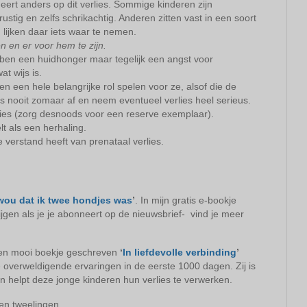
reageert anders op dit verlies. Sommige kinderen zijn
stig en zelfs schrikachtig. Anderen zitten vast in een soort
 lijken daar iets waar te nemen.
en en er voor hem te zijn.
en een huidhonger maar tegelijk een angst voor
at wijs is.
n een hele belangrijke rol spelen voor ze, alsof die de
us nooit zomaar af en neem eventueel verlies heel serieus.
lies (zorg desnoods voor een reserve exemplaar).
lt als een herhaling.
 verstand heeft van prenataal verlies.
 wou dat ik twee hondjes was
’
. In mijn gratis e-bookje
rijgen als je je abonneert op de nieuwsbrief- vind je meer
 een mooi boekje geschreven
‘
In liefdevolle verbinding
’
e overweldigende ervaringen in de eerste 1000 dagen. Zij is
helpt deze jonge kinderen hun verlies te verwerken.
en tweelingen.