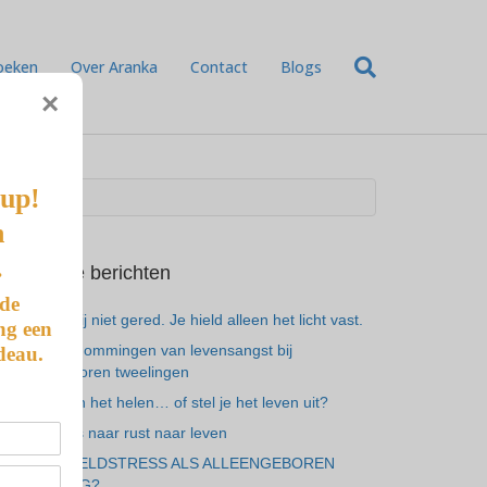
oeken
Over Aranka
Contact
Blogs
×
-up!
n
.
Recente berichten
 de
Je hebt mij niet gered. Je hield alleen het licht vast.
ng een
De 7 vermommingen van levensangst bij
deau.
alleengeboren tweelingen
Ben je aan het helen… of stel je het leven uit?
Van gemis naar rust naar leven
ALTIJD GELDSTRESS ALS ALLEENGEBOREN
TWEELING?