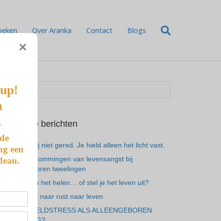
oeken
Over Aranka
Contact
Blogs
×
-up!
n
.
Recente berichten
 de
Je hebt mij niet gered. Je hield alleen het licht vast.
ng een
De 7 vermommingen van levensangst bij
deau.
alleengeboren tweelingen
Ben je aan het helen… of stel je het leven uit?
Van gemis naar rust naar leven
ALTIJD GELDSTRESS ALS ALLEENGEBOREN
TWEELING?