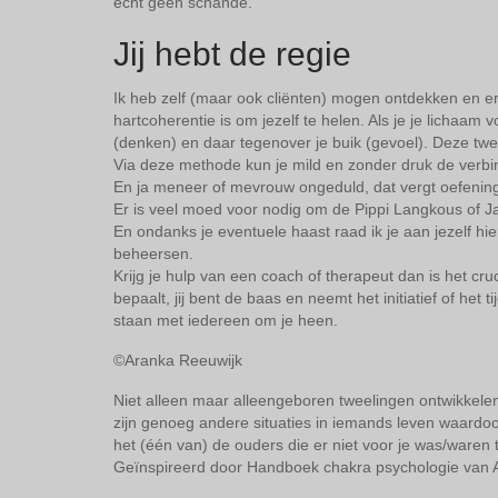
echt geen schande.
Jij hebt de regie
Ik heb zelf (maar ook cliënten) mogen ontdekken en e
hartcoherentie is om jezelf te helen. Als je je lichaam
(denken) en daar tegenover je buik (gevoel). Deze twee
Via deze methode kun je mild en zonder druk de verbin
En ja meneer of mevrouw ongeduld, dat vergt oefenin
Er is veel moed voor nodig om de Pippi Langkous of Ja
En ondanks je eventuele haast raad ik je aan jezelf hier
beheersen.
Krijg je hulp van een coach of therapeut dan is het cruci
bepaalt, jij bent de baas en neemt het initiatief of het t
staan met iedereen om je heen.
©Aranka Reeuwijk
Niet alleen maar alleengeboren tweelingen ontwikkel
zijn genoeg andere situaties in iemands leven waardoor 
het (één van) de ouders die er niet voor je was/waren 
Geïnspireerd door Handboek chakra psychologie van 