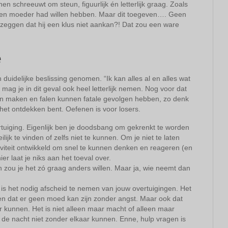
n schreeuwt om steun, figuurlijk én letterlijk graag. Zoals
r en moeder had willen hebben. Maar dit toegeven…. Geen
zeggen dat hij een klus niet aankan?! Dat zou een ware
e
n duidelijke beslissing genomen. “Ik kan alles al en alles wat
 mag je in dit geval ook heel letterlijk nemen. Nog voor dat
ten maken en falen kunnen fatale gevolgen hebben, zo denk
n het ontdekken bent. Oefenen is voor losers.
ertuiging. Eigenlijk ben je doodsbang om gekrenkt te worden
ijk te vinden of zelfs niet te kunnen. Om je niet te laten
tiviteit ontwikkeld om snel te kunnen denken en reageren (en
er laat je niks aan het toeval over.
en zou je het zó graag anders willen. Maar ja, wie neemt dan
is het nodig afscheid te nemen van jouw overtuigingen. Het
ien dat er geen moed kan zijn zonder angst. Maar ook dat
 kunnen. Het is niet alleen maar macht of alleen maar
de nacht niet zonder elkaar kunnen. Enne, hulp vragen is