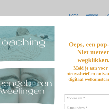
k
Home
Aanbod
B
GER
Oeps, een pop
Niet metee
wegklikken
Meld je aan voor
nieuwsbrief en ontva
digitaal welkomstca