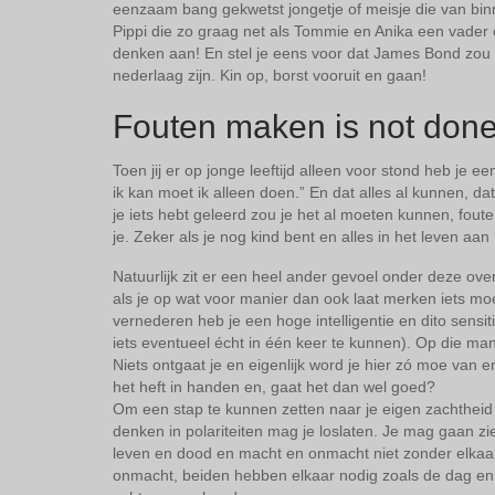
eenzaam bang gekwetst jongetje of meisje die van binne
Pippi die zo graag net als Tommie en Anika een vade
denken aan! En stel je eens voor dat James Bond zou 
nederlaag zijn. Kin op, borst vooruit en gaan!
Fouten maken is not don
Toen jij er op jonge leeftijd alleen voor stond heb je ee
ik kan moet ik alleen doen.” En dat alles al kunnen, dat
je iets hebt geleerd zou je het al moeten kunnen, fou
je. Zeker als je nog kind bent en alles in het leven aa
Natuurlijk zit er een heel ander gevoel onder deze ov
als je op wat voor manier dan ook laat merken iets moeil
vernederen heb je een hoge intelligentie en dito sensi
iets eventueel écht in één keer te kunnen). Op die mani
Niets ontgaat je en eigenlijk word je hier zó moe van 
het heft in handen en, gaat het dan wel goed?
Om een stap te kunnen zetten naar je eigen zachtheid 
denken in polariteiten mag je loslaten. Je mag gaan z
leven en dood en macht en onmacht niet zonder elkaar
onmacht, beiden hebben elkaar nodig zoals de dag en 