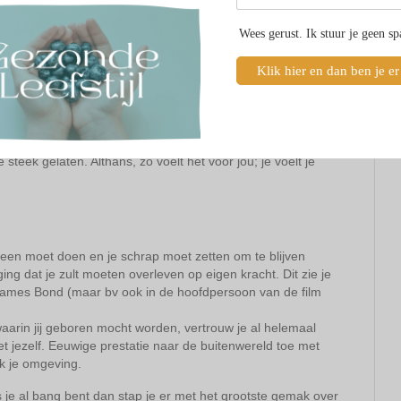
Wees gerust. Ik stuur je geen s
Klik hier en dan ben je er
aar opstellen’ je niet zouden gaan redden om te overleven.
van alleengeboren tweelingen hun tweelinghelft-, is er niet
steek gelaten. Althans, zo voelt het voor jou; je voelt je
 alleen moet doen en je schrap moet zetten om te blijven
ing dat je zult moeten overleven op eigen kracht. Dit zie je
 James Bond (maar bv ook in de hoofdpersoon van de film
waarin jij geboren mocht worden, vertrouw je al helemaal
et jezelf. Eeuwige prestatie naar de buitenwereld toe met
ook je omgeving.
s je al bang bent dan stap je er met het grootste gemak over