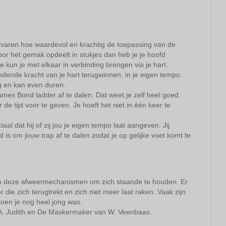
rvaren hoe waardevol en krachtig de toepassing van de
 voor het gemak opdeelt in stukjes dan heb je je hoofd
 kun je met elkaar in verbinding brengen via je hart.
dende kracht van je hart terugwinnen, in je eigen tempo.
g en kan even duren.
mes Bond ladder af te dalen. Dat weet je zelf heel goed.
 de tijd voor te geven. Je hoeft het niet in één keer te
aal dat hij of zij jou je eigen tempo laat aangeven. Jij
ijd is om jouw trap af te dalen zodat je op gelijke voet komt te
en deze afweermechanismen om zich staande te houden. Er
die zich terugtrekt en zich niet meer laat raken. Vaak zijn
toen je nog heel jong was.
A. Judith en De Maskermaker van W. Veenbaas.