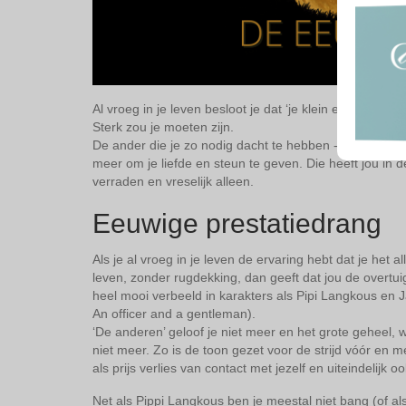
Al vroeg in je leven besloot je dat ‘je klein en kwetsb
Sterk zou je moeten zijn.
De ander die je zo nodig dacht te hebben -in het geval 
meer om je liefde en steun te geven. Die heeft jou in de 
verraden en vreselijk alleen.
Eeuwige prestatiedrang
Als je al vroeg in je leven de ervaring hebt dat je het
leven, zonder rugdekking, dan geeft dat jou de overtuig
heel mooi verbeeld in karakters als Pipi Langkous en
An officer and a gentleman).
‘De anderen’ geloof je niet meer en het grote geheel, 
niet meer. Zo is de toon gezet voor de strijd vóór en m
als prijs verlies van contact met jezelf en uiteindelijk 
Net als Pippi Langkous ben je meestal niet bang (of al