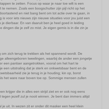
stappen te zetten. Focus op waar je naar toe wilt is een
ft te nemen. Zoals een boogschutter zijn pijl richt op het
 doortastend en niet bang bent om tot actie over te gaan, in
s voor iets nieuws zijn nieuwe situaties voor jou juist een
s je dierbaar. En van daaruit ben je heel goed in leiding
ingen die je zelf zo mist. Je eigen gemis is in die zin je
om zich terug te trekken als het spannend wordt. De
iige alleengeboren tweelingen, waarbij de ander een jongetje
 er een pantser aangetrokken, vooral om het hart te
je een uitstraling dat je sterk en onkwetsbaar bent en de
etsbaarheid zie je terug in je houding; kin op, borst
f als het ware naar boven toe op. Sommige mensen zullen
een krijger die in alles een strijd ziet en er ook nog eens
d tegen jezelf zul je nooit winnen. Je bent dan immers altijd
l je uit. In wezen zit er onder dit masker een heel klein