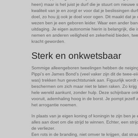
heen) maar is het juist je durf die je stuurt om nieuwe 
kwaliteit van je en zorgt er voor dat je beslissingen dur
doel, zo hou jij ook je doel voor ogen. Dit maakt dat je
wezen ben je een geboren leider. Waar een ander bang i
uitdaging. Je eigen autonomie hierin is belangrijk, die i
nemen en anderen veiligheid en zekerheid bieden, twee d
kracht geworden.
Sterk en onkwetsbaar
Sommige alleengeboren tweelingen hebben de neiging 
Pippi’s en James Bond’s (veel vaker zijn dit de twee-e
was) trekken hun gevechtstuniek aan. Figuurlijk wordt
beschermen om zich maar niet te laten raken. Zo krijg 
hele wereld aankunt, zonder hulp. Deze schijnbare onkw
vooruit, ademhaling hoog in de borst. Je pompt jezel
het arrogantie noemen.
In plaats van je eigen koning of koningin te zijn ben je 
alles aan doet om die strijd te winnen. Echter, een strij
de verliezer.
Een rots in de branding, niet omver te krijgen, dat straa