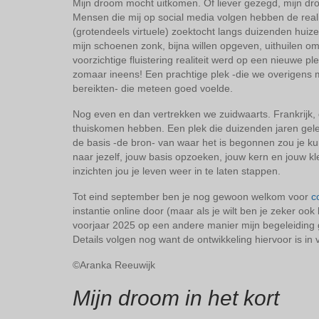
Mijn droom mocht uitkomen. Of liever gezegd, mijn dr
Mensen die mij op social media volgen hebben de real
(grotendeels virtuele) zoektocht langs duizenden huize
mijn schoenen zonk, bijna willen opgeven, uithuilen o
voorzichtige fluistering realiteit werd op een nieuwe 
zomaar ineens! Een prachtige plek -die we overigens m
bereikten- die meteen goed voelde.
Nog even en dan vertrekken we zuidwaarts. Frankrijk, 
thuiskomen hebben. Een plek die duizenden jaren ge
de basis -de bron- van waar het is begonnen zou je ku
naar jezelf, jouw basis opzoeken, jouw kern en jouw k
inzichten jou je leven weer in te laten stappen.
Tot eind september ben je nog gewoon welkom voor
c
instantie online door (maar als je wilt ben je zeker oo
voorjaar 2025 op een andere manier mijn begeleiding
Details volgen nog want de ontwikkeling hiervoor is in 
©Aranka Reeuwijk
Mijn droom in het kort