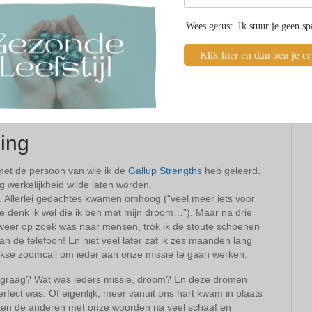
ar?)
Wees gerust. Ik stuur je geen s
Ik was hier kampioen in. En zonder dat ik het dus zelf door had
itwilde, in stand.
Klik hier en dan ben je er
 Klagen is veel makkelijker dan positief zijn. Een dagje
hter dat het helemaal niet meer fijn is. Het haalt mijn
 spiraal kom. Eentje waarvan ik nou juist zo blij ben dat ik
at positief denken absoluut zeer helpend is hierbij.
hing
met de persoon van wie ik de
Gallup Strengths
heb geleerd.
werkelijkheid wilde laten worden.
 was. Allerlei gedachtes kwamen omhoog (“veel meer iets voor
ie denk ik wel die ik ben met mijn droom…”). Maar na drie
 weer op zoek was naar mensen, trok ik de stoute schoenen
an de telefoon! En niet veel later zat ik zes maanden lang
jkse zoomcall om ieder aan onze missie te gaan werken.
 zo graag? Wat was ieders missie, droom? En deze dromen
rfect was. Of eigenlijk, meer vanuit ons hart kwam in plaats
kten de anderen met onze woorden na veel schaaf en