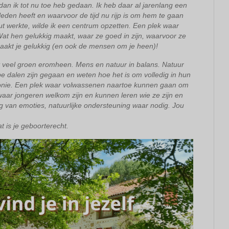
n ik tot nu toe heb gedaan. Ik heb daar al jarenlang een
leden heeft en waarvoor de tijd nu rijp is om hem te gaan
eut werkte, wilde ik een centrum opzetten. Een plek waar
t hen gelukkig maakt, waar ze goed in zijn, waarvoor ze
aakt je gelukkig (en ook de mensen om je heen)!
et veel groen eromheen. Mens en natuur in balans. Natuur
epe dalen zijn gegaan en weten hoe het is om volledig in hun
rmonie. Een plek waar volwassenen naartoe kunnen gaan om
waar jongeren welkom zijn en kunnen leren wie ze zijn en
 van emoties, natuurlijke ondersteuning waar nodig. Jou
dat is je geboorterecht.