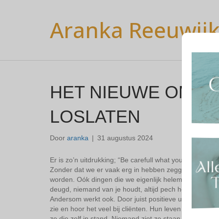
Aranka Reeuwij
HET NIEUWE OMAR
LOSLATEN
Door
aranka
|
31 augustus 2024
Er is zo’n uitdrukking; “Be carefull what you wish for”.
Zonder dat we er vaak erg in hebben zeggen we bepa
worden. Oók dingen die we eigenlijk helemaal niet will
deugd, niemand van je houdt, altijd pech hebt…. dan kri
Andersom werkt ook. Door juist positieve uitspraken cre
zie en hoor het veel bij cliënten. Hun leven zit vol t
ze die zelf in stand. Niemand ziet ze staan, niemand li