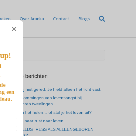
oeken
Over Aranka
Contact
Blogs
×
-up!
n
.
Recente berichten
 de
Je hebt mij niet gered. Je hield alleen het licht vast.
ng een
De 7 vermommingen van levensangst bij
deau.
alleengeboren tweelingen
Ben je aan het helen… of stel je het leven uit?
Van gemis naar rust naar leven
ALTIJD GELDSTRESS ALS ALLEENGEBOREN
TWEELING?