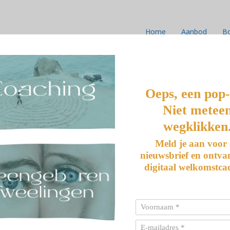
k
Home
Aanbod
B
MEN IS HET OUDE
Oeps, een pop
Niet metee
wegklikken
Meld je aan voor
nieuwsbrief en ontva
digitaal welkomstca
alde dingen hardop waarna ze op een dag waarheid
en! Want, zeg je maar vaak genoeg tegen jezelf dat je niet
jg je ook wat je zegt.
ëer je de gelegenheid voor meer positiviteit in je leven. Ik
egenslag en zonder dat ze het vaak in de gaten hebben houden
jkt van ze te houden, het lukt maar niet om de juiste partner