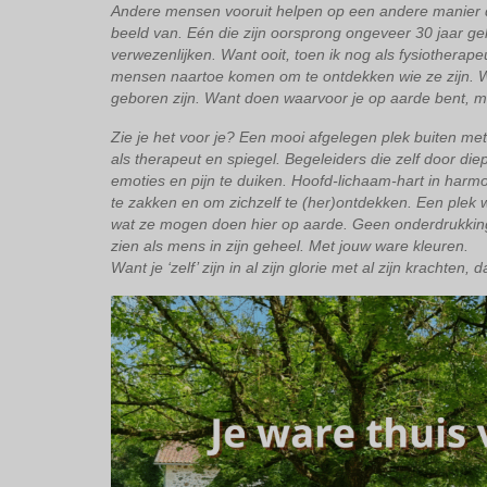
Andere mensen vooruit helpen op een andere manier da
beeld van. Eén die zijn oorsprong ongeveer 30 jaar ge
verwezenlijken. Want ooit, toen ik nog als fysiotherap
mensen naartoe komen om te ontdekken wie ze zijn. Wa
geboren zijn. Want doen waarvoor je op aarde bent, m
Zie je het voor je? Een mooi afgelegen plek buiten m
als therapeut en spiegel. Begeleiders die zelf door di
emoties en pijn te duiken. Hoofd-lichaam-hart in ha
te zakken en om zichzelf te (her)ontdekken. Een plek 
wat ze mogen doen hier op aarde. Geen onderdrukking
zien als mens in zijn geheel. Met jouw ware kleuren.
Want je ‘zelf’ zijn in al zijn glorie met al zijn krachten, 