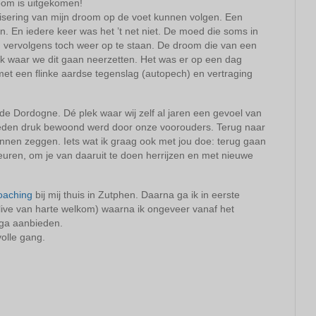
oom is uitgekomen!
isering van mijn droom op de voet kunnen volgen. Een
n. En iedere keer was het ’t net niet. De moed die soms in
m vervolgens toch weer op te staan. De droom die van een
plek waar we dit gaan neerzetten. Het was er op een dag
et een flinke aardse tegenslag (autopech) en vertraging
de Dordogne. Dé plek waar wij zelf al jaren een gevoel van
leden druk bewoond werd door onze voorouders. Terug naar
nnen zeggen. Iets wat ik graag ook met jou doe: terug gaan
leuren, om je van daaruit te doen herrijzen en met nieuwe
oaching
bij mij thuis in Zutphen. Daarna ga ik in eerste
k live van harte welkom) waarna ik ongeveer vanaf het
 ga aanbieden.
volle gang.