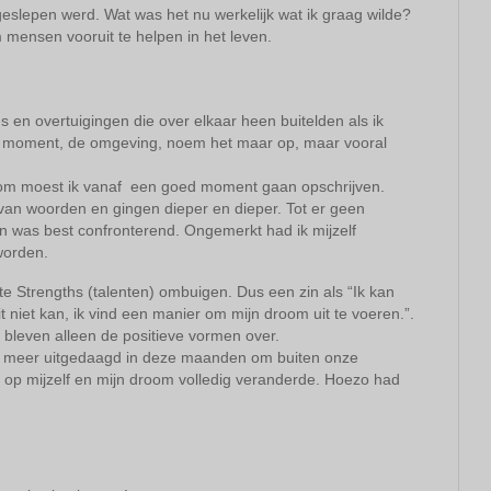
 geslepen werd. Wat was het nu werkelijk wat ik graag wilde?
m mensen vooruit te helpen in het leven.
en overtuigingen die over elkaar heen buitelden als ik
het moment, de omgeving, noem het maar op, maar vooral
oom moest ik vanaf een goed moment gaan opschrijven.
an woorden en gingen dieper en dieper. Tot er geen
n was best confronterend. Ongemerkt had ik mijzelf
worden.
 Strengths (talenten) ombuigen. Dus een zin als “Ik kan
dit niet kan, ik vind een manier om mijn droom uit te voeren.”.
 bleven alleen de positieve vormen over.
el meer uitgedaagd in deze maanden om buiten onze
 op mijzelf en mijn droom volledig veranderde. Hoezo had