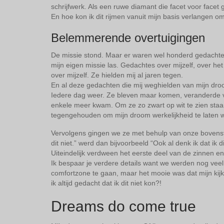
schrijfwerk. Als een ruwe diamant die facet voor facet
En hoe kon ik dit rijmen vanuit mijn basis verlangen o
Belemmerende overtuigingen
De missie stond. Maar er waren wel honderd gedachtes 
mijn eigen missie las. Gedachtes over mijzelf, over 
over mijzelf. Ze hielden mij al jaren tegen.
En al deze gedachten die mij weghielden van mijn dr
Iedere dag weer. Ze bleven maar komen, veranderde v
enkele meer kwam. Om ze zo zwart op wit te zien staa
tegengehouden om mijn droom werkelijkheid te laten 
Vervolgens gingen we ze met behulp van onze bovenste
dit niet.” werd dan bijvoorbeeld “Ook al denk ik dat ik 
Uiteindelijk verdween het eerste deel van de zinnen en
Ik bespaar je verdere details want we werden nog ve
comfortzone te gaan, maar het mooie was dat mijn kijk
ik altijd gedacht dat ik dit niet kon?!
Dreams do come true