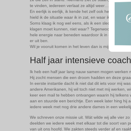
te vinden, iedereen verlaat ze altijd weer…. (herkenba
En eerlijk is eerlijk, ik kende het zelf ook heel goed. 
hield ik de situatie waar ik in zat, en waar ik zo graag u
Soms klaag ik nog wel eens, als ik een slechte dag heb.
klagen moet kunnen, niet waar? Tegenwoordig merk ik ec
hele energie naar beneden waardoor ik in een negatieve
er uit ben.
Wil je vooruit komen in het leven dan is mijn ervaring d
Half jaar intensieve coac
Ik heb een half jaar lang nauw samen mogen werken 
Hij zocht mensen die een droom hadden en deze graag 
In eerste instantie dacht ik niet dat dit iets voor mij
andere Amerikanen, hij wil toch niet met mij werken, w
keer een mail te hebben ontvangen waarin hij telkens
aan en stuurde een berichtje. Een week later hing hij a
iedere week met nog drie andere dames in een wekeli
We schreven onze missie uit. Wát wilde wij alle vier
deelden we iedere week met elkaar tot die soort van pe
van uit ons hoofd. We zakten steeds verder af en raa