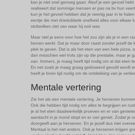
kan je niet snel genoeg gaan. Alsof je een gevoel hebt va
realiseert dat sommige mensen er pas na bv hun veertig
kun je het gevoel hebben dat je veertig jaar in te hale
eentje die met driedubbele snelheid alles voor elkaar 
stofwolken ziet van waar hij ooit was.
Maar stel je eens voor hoe het zou zijn als je in een 
binnen werkt. Dat je maar door raast zonder jezelf de 
plek te geven. Dat is als het eten van een hele pizza,
dan misschien wel trots zijn op die prestatie, maar je gaa
van. Immers, je maag heeft tijd nodig om al dat eten te 
En net zoals je maag graag gedoseerd gevuld wordt en 
heeft je brein tijd nodig om de ontdekking van je verlie
Mentale vertering
Zie het als een mentale vertering. Je hersenen kunnen
Ook die hebben tijd nodig om alles te begrijpen en rust
je al het eten daadwerkelijk proeven en er van geniete
aandacht in je mond stopt en er van geniet. Zodat je oo
doorgeeft aan je hersenen. En je jezelf dus niet overee
Mentaal is het niet anders. Ook je hersenen krijgen gr