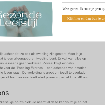
Wees gerust. Ik stuur je geen s
Klik hier en dan ben je er
d achter dat ze ooit als tweeling zijn gestart. Moet je je
at je een alleengeboren tweeling bent. Er valt van alles op
n je ineens gaan verklaren. Zoveel krijgt eindelijk
kocht voor de ‘Tweeling Express’ – een achtbaan van emoties
e leven raast. De verleiding is groot om jezelf te overladen
 jezelf hiermee overlaadt alsof je een superheld met 48 uur
ens
zelstukje op z’n plek. Je neemt al deze kennis tot je en het