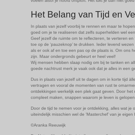
voelen alsof je hoofd ontploft. Het lukt je dan niet goed
Het Belang van Tijd en V
In plaats van jezelf voorbij te rennen en maar te hopen
goed om je te realiseren dat zelfs superhelden wel ee
Geef jezelf de ruimte om te reflecteren, te verteren e
toe op de ‘pauzeknop’ te drukken. Ieder levend wezen o
als er ook af en toe een pas op de plaats is. Om ons hee
zijn. Maar ondergronds gebeurt er heel veel!
Wij mensen hebben slaap nodig om bij te tanken en all
goede nachtrust merk je vaak ook dat je alles in een g
Dus in plaats van jezelf uit te dagen om in korte tijd à
vertragen en vooral de momenten van rust te omarmen.
ontdekkingen werkelijk een plek gaat geven. Door het m
compleet maken, snappen waarom je leven is gelopen z
Door de tijd te nemen voor je ontdekking, alles wat je 
uiteindelijk misschien wel de ‘Masterchef’ van je eigen 
©Aranka Reeuwijk