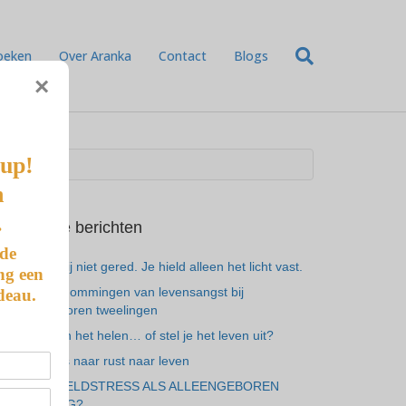
oeken
Over Aranka
Contact
Blogs
×
-up!
n
.
Recente berichten
 de
Je hebt mij niet gered. Je hield alleen het licht vast.
ng een
De 7 vermommingen van levensangst bij
deau.
alleengeboren tweelingen
Ben je aan het helen… of stel je het leven uit?
Van gemis naar rust naar leven
ALTIJD GELDSTRESS ALS ALLEENGEBOREN
TWEELING?