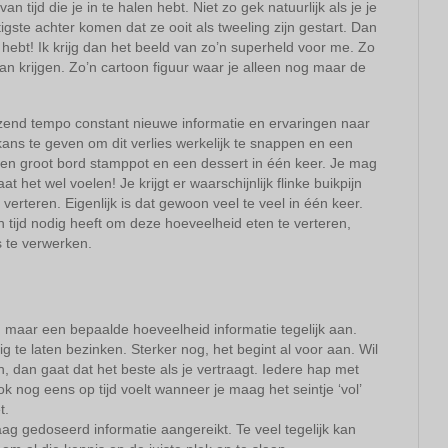
n tijd die je in te halen hebt. Niet zo gek natuurlijk als je je
ste achter komen dat ze ooit als tweeling zijn gestart. Dan
n hebt! Ik krijg dan het beeld van zo’n superheld voor me. Zo
kan krijgen. Zo’n cartoon figuur waar je alleen nog maar de
razend tempo constant nieuwe informatie en ervaringen naar
kans te geven om dit verlies werkelijk te snappen en een
 een groot bord stamppot en een dessert in één keer. Je mag
t het wel voelen! Je krijgt er waarschijnlijk flinke buikpijn
verteren. Eigenlijk is dat gewoon veel te veel in één keer.
tijd nodig heeft om deze hoeveelheid eten te verteren,
s te verwerken.
 maar een bepaalde hoeveelheid informatie tegelijk aan.
ig te laten bezinken. Sterker nog, het begint al voor aan. Wil
n, dan gaat dat het beste als je vertraagt. Iedere hap met
k nog eens op tijd voelt wanneer je maag het seintje ‘vol’
t.
aag gedoseerd informatie aangereikt. Te veel tegelijk kan