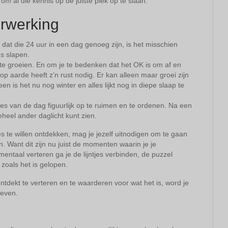
 om al die kennis op de juiste plek op te slaan.
erwerking
 dat die 24 uur in een dag genoeg zijn, is het misschien
ns slapen.
n te groeien. En om je te bedenken dat het OK is om af en
p aarde heeft z’n rust nodig. Er kan alleen maar groei zijn
n is het nu nog winter en alles lijkt nog in diepe slaap te
es van de dag figuurlijk op te ruimen en te ordenen. Na een
eheel ander daglicht kunt zien.
lles te willen ontdekken, mag je jezelf uitnodigen om te gaan
 Want dit zijn nu juist de momenten waarin je je
entaal verteren ga je de lijntjes verbinden, de puzzel
oals het is gelopen.
ontdekt te verteren en te waarderen voor wat het is, word je
leven.