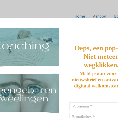
k
Home
Aanbod
B
G HEEFT OOK TIJD
Oeps, een pop
Niet metee
wegklikken
Meld je aan voor
nieuwsbrief en ontva
digitaal welkomstca