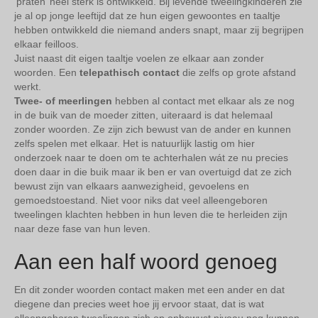
‘praten’ heel sterk is ontwikkeld. Bij levende tweelingkinderen zie
je al op jonge leeftijd dat ze hun eigen gewoontes en taaltje
hebben ontwikkeld die niemand anders snapt, maar zij begrijpen
elkaar feilloos.
Juist naast dit eigen taaltje voelen ze elkaar aan zonder
woorden. Een
telepathisch contact
die zelfs op grote afstand
werkt.
Twee- of meerlingen
hebben al contact met elkaar als ze nog
in de buik van de moeder zitten, uiteraard is dat helemaal
zonder woorden. Ze zijn zich bewust van de ander en kunnen
zelfs spelen met elkaar. Het is natuurlijk lastig om hier
onderzoek naar te doen om te achterhalen wát ze nu precies
doen daar in die buik maar ik ben er van overtuigd dat ze zich
bewust zijn van elkaars aanwezigheid, gevoelens en
gemoedstoestand. Niet voor niks dat veel alleengeboren
tweelingen klachten hebben in hun leven die te herleiden zijn
naar deze fase van hun leven.
Aan een half woord genoeg
En dit zonder woorden contact maken met een ander en dat
diegene dan precies weet hoe jij ervoor staat, dat is wat