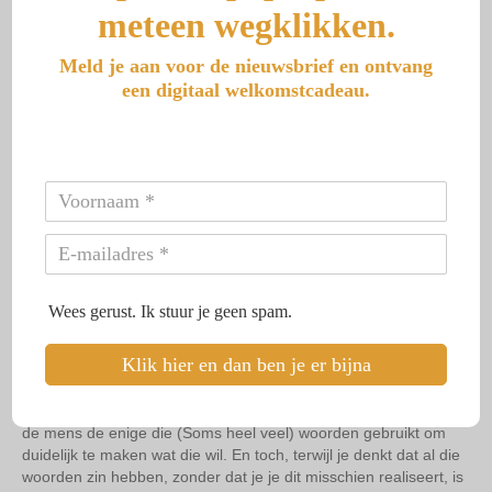
meteen wegklikken.
Meld je aan voor de nieuwsbrief en ontvang
een digitaal welkomstcadeau.
Je h
ebt iets i
n je hoofd, wilt dit graag delen met een and
er, maar
het lukt je niet om het goed te verwoorden.
Of je voelt je niet zo lekker en de ander gaat vragen wat er is,
terwijl jij denkt ‘dat zie je toch?! Dat hoef ik toch niet uit te
leggen?’
Soms word je zo moe van al dat uit moeten leggen. Begrepen
de andere mensen om je heen jou maar wat makkelijker zonder
woorden. Non verbale communicatie….. het blijkt een lastig
fenomeen.
Wees gerust. Ik stuur je geen spam.
Communiceren zonder
woorden
Klik hier en dan ben je er bijna
Het is iets wat alle levende wezens op aarde doen. Eigenlijk is
de mens de enige die (Soms heel veel) woorden gebruikt om
duidelijk te maken wat die wil. En toch, terwijl je denkt dat al die
woorden zin hebben, zonder dat je je dit misschien realiseert, is