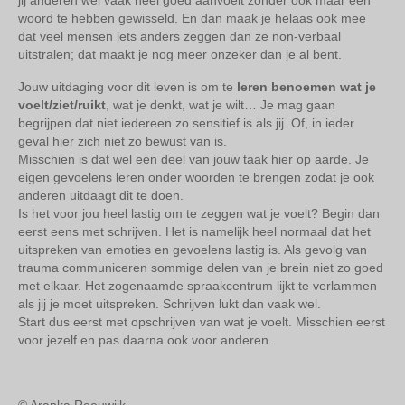
jij anderen wél vaak heel goed aanvoelt zonder ook maar een
woord te hebben gewisseld. En dan maak je helaas ook mee
dat veel mensen iets anders zeggen dan ze non-verbaal
uitstralen; dat maakt je nog meer onzeker dan je al bent.
Jouw uitdaging voor dit leven is om te
leren benoemen wat je
voelt/ziet/ruikt
, wat je denkt, wat je wilt… Je mag gaan
begrijpen dat niet iedereen zo sensitief is als jij. Of, in ieder
geval hier zich niet zo bewust van is.
Misschien is dat wel een deel van jouw taak hier op aarde. Je
eigen gevoelens leren onder woorden te brengen zodat je ook
anderen uitdaagt dit te doen.
Is het voor jou heel lastig om te zeggen wat je voelt? Begin dan
eerst eens met schrijven. Het is namelijk heel normaal dat het
uitspreken van emoties en gevoelens lastig is. Als gevolg van
trauma communiceren sommige delen van je brein niet zo goed
met elkaar. Het zogenaamde spraakcentrum lijkt te verlammen
als jij je moet uitspreken. Schrijven lukt dan vaak wel.
Start dus eerst met opschrijven van wat je voelt. Misschien eerst
voor jezelf en pas daarna ook voor anderen.