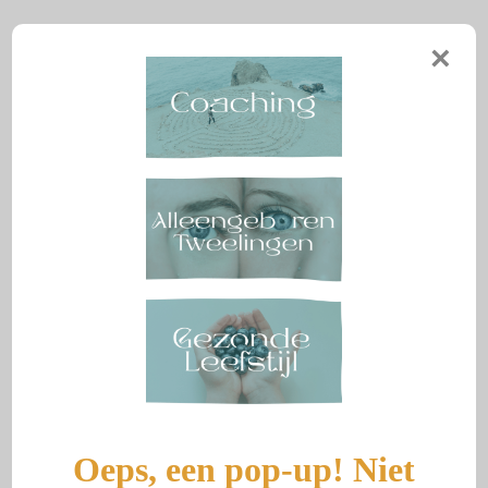
Aranka Reeuwijk
×
Menu
NON-VERBALE
COMMUNICATIE
Door
aranka
|
30 juni 2024
Oeps, een pop-up! Niet