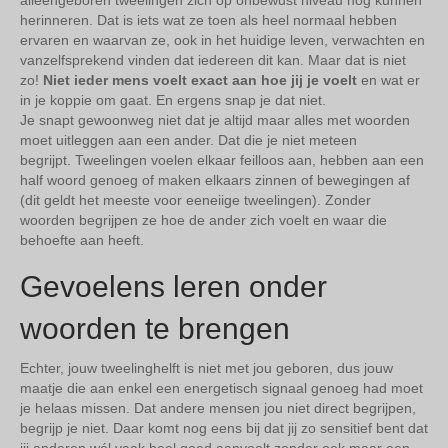
alleengeboren tweelingen zich op onbewust niveau nog kunnen
herinneren. Dat is iets wat ze toen als heel normaal hebben
ervaren en waarvan ze, ook in het huidige leven, verwachten en
vanzelfsprekend vinden dat iedereen dit kan. Maar dat is niet
zo!
Niet ieder mens voelt exact aan hoe jij je voelt
en wat er
in je koppie om gaat. En ergens snap je dat niet.
Je snapt gewoonweg niet dat je altijd maar alles met woorden
moet uitleggen aan een ander. Dat die je niet meteen
begrijpt. Tweelingen voelen elkaar feilloos aan, hebben aan een
half woord genoeg of maken elkaars zinnen of bewegingen af
(dit geldt het meeste voor eeneiige tweelingen). Zonder
woorden begrijpen ze hoe de ander zich voelt en waar die
behoefte aan heeft.
Gevoelens leren onder
woorden te brengen
Echter, jouw tweelinghelft is niet met jou geboren, dus jouw
maatje die aan enkel een energetisch signaal genoeg had moet
je helaas missen. Dat andere mensen jou niet direct begrijpen,
begrijp je niet. Daar komt nog eens bij dat jij zo sensitief bent dat