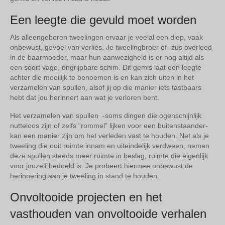
Een leegte die gevuld moet worden
Als alleengeboren tweelingen ervaar je veelal een diep, vaak
onbewust, gevoel van verlies. Je tweelingbroer of -zus overleed
in de baarmoeder, maar hun aanwezigheid is er nog altijd als
een soort vage, ongrijpbare schim. Dit gemis laat een leegte
achter die moeilijk te benoemen is en kan zich uiten in het
verzamelen van spullen, alsof jij op die manier iets tastbaars
hebt dat jou herinnert aan wat je verloren bent.
Het verzamelen van spullen -soms dingen die ogenschijnlijk
nutteloos zijn of zelfs “rommel” lijken voor een buitenstaander-
kan een manier zijn om het verleden vast te houden. Net als je
tweeling die ooit ruimte innam en uiteindelijk verdween, nemen
deze spullen steeds meer ruimte in beslag, ruimte die eigenlijk
voor jouzelf bedoeld is. Je probeert hiermee onbewust de
herinnering aan je tweeling in stand te houden.
Onvoltooide projecten en het
vasthouden van onvoltooide verhalen