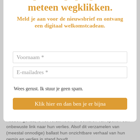
meteen wegklikken.
Meld je aan voor de nieuwsbrief en ontvang
een digitaal welkomstcadeau.
De verborgen betekenis van
verzamelen bij alleengeboren
tweelingen
Wees gerust. Ik stuur je geen spam.
Als je merkt dat je steeds weer nieuwe projecten start, maar
zelden iets echt afmaakt, of als je huis vol ligt met spullen die
ooit “nog wel een keer van pas komen,” dan kan dit een dieper
Klik hier en dan ben je er bijna
liggende oorzaak hebben. Voor alleengeboren tweelingen (AT),
mensen die in de baarmoeder ooit een tweelingbroer of -zus
hebben gehad, is het verzamelen en bewaren van spullen een
onbewuste link naar hun verlies. Alsof dit verzamelen van
(meestal onnodige) ballast hun onzichtbare verhaal van hun
gemis en verlies in stand houdt.