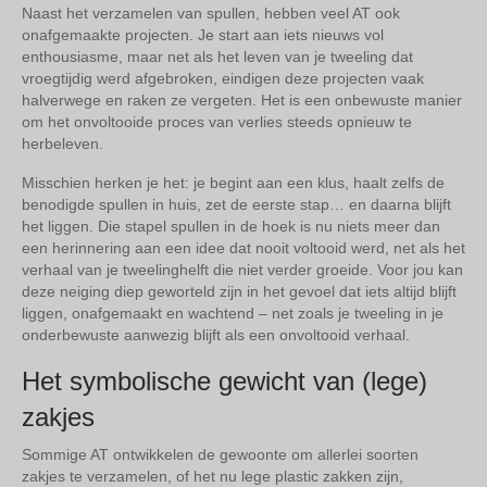
Naast het verzamelen van spullen, hebben veel AT ook
onafgemaakte projecten. Je start aan iets nieuws vol
enthousiasme, maar net als het leven van je tweeling dat
vroegtijdig werd afgebroken, eindigen deze projecten vaak
halverwege en raken ze vergeten. Het is een onbewuste manier
om het onvoltooide proces van verlies steeds opnieuw te
herbeleven.
Misschien herken je het: je begint aan een klus, haalt zelfs de
benodigde spullen in huis, zet de eerste stap… en daarna blijft
het liggen. Die stapel spullen in de hoek is nu niets meer dan
een herinnering aan een idee dat nooit voltooid werd, net als het
verhaal van je tweelinghelft die niet verder groeide. Voor jou kan
deze neiging diep geworteld zijn in het gevoel dat iets altijd blijft
liggen, onafgemaakt en wachtend – net zoals je tweeling in je
onderbewuste aanwezig blijft als een onvoltooid verhaal.
Het symbolische gewicht van (lege)
zakjes
Sommige AT ontwikkelen de gewoonte om allerlei soorten
zakjes te verzamelen, of het nu lege plastic zakken zijn,