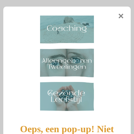
Aranka Reeuwijk
×
Menu
WAAROM IK WEER
ZICHTBAAR MAG ZIJN
Door
aranka
|
30 oktober 2025
Oeps, een pop-up! Niet