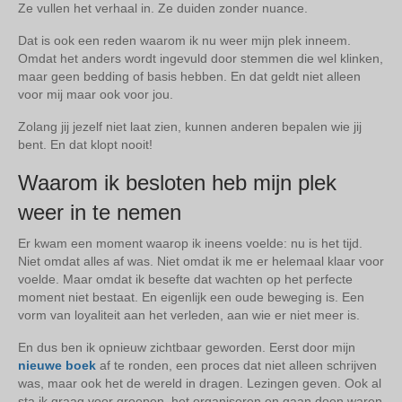
Ze vullen het verhaal in. Ze duiden zonder nuance.
Dat is ook een reden waarom ik nu weer mijn plek inneem.
Omdat het anders wordt ingevuld door stemmen die wel klinken,
maar geen bedding of basis hebben. En dat geldt niet alleen
voor mij maar ook voor jou.
Zolang jij jezelf niet laat zien, kunnen anderen bepalen wie jij
bent. En dat klopt nooit!
Waarom ik besloten heb mijn plek
weer in te nemen
Er kwam een moment waarop ik ineens voelde: nu is het tijd.
Niet omdat alles af was. Niet omdat ik me er helemaal klaar voor
voelde. Maar omdat ik besefte dat wachten op het perfecte
moment niet bestaat. En eigenlijk een oude beweging is. Een
vorm van loyaliteit aan het verleden, aan wie er niet meer is.
En dus ben ik opnieuw zichtbaar geworden. Eerst door mijn
nieuwe boek
af te ronden, een proces dat niet alleen schrijven
was, maar ook het de wereld in dragen. Lezingen geven. Ook al
sta ik graag voor groepen, het organiseren en gaan doen waren