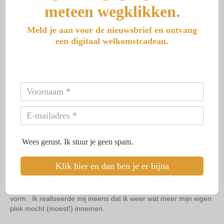
meteen wegklikken.
Meld je aan voor de nieuwsbrief en ontvang
een digitaal welkomstcadeau.
…En wat dat ook betekent
voor jou als alleengeboren
tweeling.
Soms kies je ervoor om even wat stiller te zijn. Niet omdat je
niets te zeggen hebt, maar omdat de bedding om het te kunnen
zeggen er nog niet helemaal is. Omdat de tijd nog niet helemaal
Wees gerust. Ik stuur je geen spam.
rijp is.
Dat was de afgelopen tijd zo voor mij. Ik was druk. Druk met
Klik hier en dan ben je er bijna
verbouwen, druk met cliënten en vooral druk met schrijven. Er
leefde van alles van binnen in mij -inzichten, woorden,
ervaringen- maar zichtbaar zijn vroeg meer dan alleen de juiste
vorm. Ik realiseerde mij ineens dat ik weer wat meer mijn eigen
plek mocht (moest!) innemen.