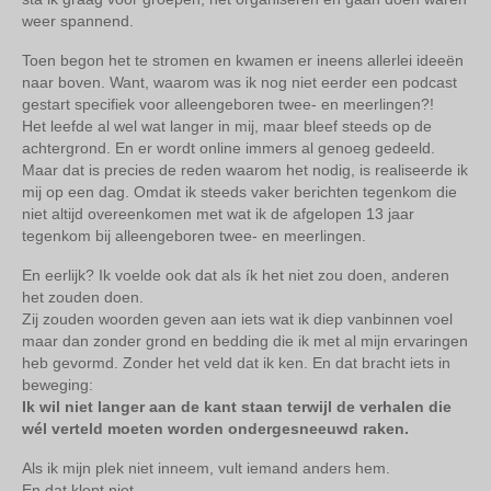
weer spannend.
Toen begon het te stromen en kwamen er ineens allerlei ideeën
naar boven. Want, waarom was ik nog niet eerder een podcast
gestart specifiek voor alleengeboren twee- en meerlingen?!
Het leefde al wel wat langer in mij, maar bleef steeds op de
achtergrond. En er wordt online immers al genoeg gedeeld.
Maar dat is precies de reden waarom het nodig, is realiseerde ik
mij op een dag. Omdat ik steeds vaker berichten tegenkom die
niet altijd overeenkomen met wat ik de afgelopen 13 jaar
tegenkom bij alleengeboren twee- en meerlingen.
En eerlijk? Ik voelde ook dat als ík het niet zou doen, anderen
het zouden doen.
Zij zouden woorden geven aan iets wat ik diep vanbinnen voel
maar dan zonder grond en bedding die ik met al mijn ervaringen
heb gevormd. Zonder het veld dat ik ken. En dat bracht iets in
beweging:
Ik wil niet langer aan de kant staan terwijl de verhalen die
wél verteld moeten worden ondergesneeuwd raken.
Als ik mijn plek niet inneem, vult iemand anders hem.
En dat klopt niet.