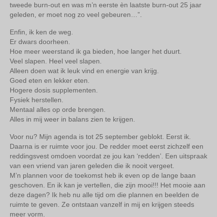
tweede burn-out en was m’n eerste èn laatste burn-out 25 jaar
geleden, er moet nog zo veel gebeuren…”.
Enfin, ik ken de weg.
Er dwars doorheen.
Hoe meer weerstand ik ga bieden, hoe langer het duurt.
Veel slapen. Heel veel slapen.
Alleen doen wat ik leuk vind en energie van krijg.
Goed eten en lekker eten.
Hogere dosis supplementen.
Fysiek herstellen.
Mentaal alles op orde brengen.
Alles in mij weer in balans zien te krijgen.
Voor nu? Mijn agenda is tot 25 september geblokt. Eerst ik.
Daarna is er ruimte voor jou. De redder moet eerst zichzelf een
reddingsvest omdoen voordat ze jou kan ‘redden’. Een uitspraak
van een vriend van jaren geleden die ik nooit vergeet.
M’n plannen voor de toekomst heb ik even op de lange baan
geschoven. En ik kan je vertellen, die zijn mooi!!! Het mooie aan
deze dagen? Ik heb nu alle tijd om die plannen en beelden de
ruimte te geven. Ze ontstaan vanzelf in mij en krijgen steeds
meer vorm.