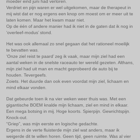
moeder eind juni had verloren.
Verdriet en pijn waren er wel uitgekomen, maar de therapeut in
mij wist dat er nog ergens een knop om moest om er meer uit te
laten komen. Maar het kwam maar niet.
Op de één of andere manier had ik niet in de gaten dat ik nog in
‘overleef-modus’ stond.
Het was ook allemaal zo snel gegaan dat het rationeel moeilijk
te bevatten was.
‘Onze ziel reist te paard’ zeg ik vaak, maar mijn ziel had een
aantal weken in de snelste raceauto ter wereld gezeten. Althans,
mijn ziel had uit man en macht geprobeerd de auto bij te
houden. Tevergeefs.
Zoiets. Het duurde dan ook even voordat mijn ziel, lichaam en
mind elkaar vonden.
Dat gebeurde toen ik na vier weken weer thuis was. Met een
gigantische BOEM knalde mijn lichaam, ziel en mind in elkaar.
Een mega botsing in mij. Hoge koorts. Spierpijn. Gewrichtspijn.
Knock-out.
“Griep”, was mijn eerste en logische gedachte.
Ergens in de verte fluisterde mijn ziel wat anders, maar ik
weigerde dit te willen horen. Geen tijd, geen ruimte. Was al vier