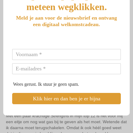
meteen wegklikken.
Meld je aan voor de nieuwsbrief en ontvang
een digitaal welkomstcadeau.
Aan twee kanten wel te
verstaan
Op een dag schreef ik ergens de tweede helft van juni aan mijn
zus “ik trek dit niet meer en zit dicht bij een burn-out”.
Het leven besloot op dat moment dat ik door moest.
En door kón!
Zo magisch om te zien en te voelen waartoe we als mens in
Wees gerust. Ik stuur je geen spam.
staat zijn als we denken niet meer verder te kunnen. Er is altijd
nog iets in ons wat er voor zorgt dat we nog een stap kunnen
Klik hier en dan ben je er bijna
zetten. In noodsituaties zijn mensen tot extreme handelingen in
staat.
Met een paar krachtige Strengths in mijn top 12 is het voor mij
een eitje om nog wat gas bij te geven als het moet. Wetende dat
ik daarna moet terugschakelen. Omdat ik ook héél goed weet