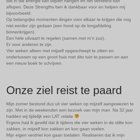
dat in die energie kan blijven hangen en het verkeerd kan
aflopen. Deze Strengths ben ik dankbaar voor en helpen mij
bijvoorbeeld:
Op belangrijke momenten dingen voor elkaar te krijgen die nog
niet eerder zijn gedaan (een hond op de longafdeling
binnenkrijgen).
Een hele uitvaart te regelen (samen met m’n zus).
Er voor anderen te zijn.
Vier weken alleen met mijzelf opgescheept te zitten en
ondertussen op een groot huis met dito tuin te passen en aan
een nieuw boek te schrijven.
Onze ziel reist te paard
Mijn zomer bestond dus uit vier weken op mijzelf aangewezen te
zijn. Met in de weekenden een bezoek van mijn man. Na 32 jaar
hadden wij tijdelijk een LAT relatie
Ergens had ik gewild dat ik tijdens die vier weken in de stilte kon
zakken, in mijzelf kon zakken en kon gaan voelen.
Mijn eigen verdriet kon gaan toelaten. Realiseren dat ik mijn