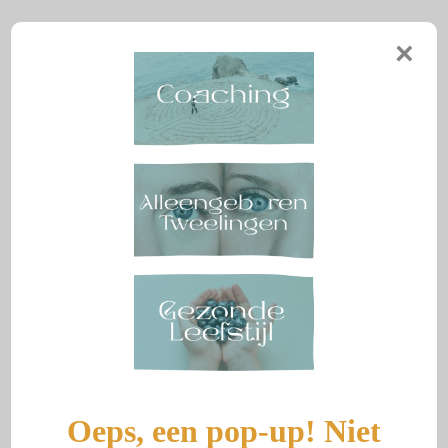
Aranka Reeuwijk
×
Menu
MIJN KAARS WAS
EVEN OPGEBRAND
Door
aranka
|
31 augustus 2023
Oeps, een pop-up! Niet