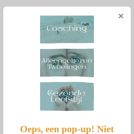
Aranka Reeuwijk
×
Menu
ONTDEK EN BENUT JE
TALENTEN
Door
aranka
|
28 februari 2025
Oeps, een pop-up! Niet