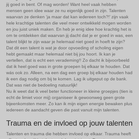
jij goed in bent.
Of mag worden!
Want heel vaak hebben
mensen geen idee waar ze nu eigenlijk goed in zijn.
Talenten
waarvan ze denken ‘ja maar dat kan iedereen toch?!’ zijn vaak
hele krachtige talenten die veel meer ontwikkeld mogen worden
en jou juist uniek maken.
En heb je enig idee hoe krachtig het is
om te ontdekken dat waarvan jij dacht dat je er goed in was, een
talent blijkt te zijn waar je helemaal niet goed in hoeft te zijn?
Dat dit een talent is wat je door opvoeding of scholing eigen
hebt gemaakt maar helemaal niet bij jou hoort. Ik kan je
vertellen, dat is echt een verademing!! Zo dacht ik bijvoorbeeld
dat ik heel goed was in grote groepen bij elkaar te houden. Dat
wás ook zo. Alleen, na een dag een groep bij elkaar houden had
ik een dag nodig om bij te komen. Lag ik uitgeput op de bank.
Dat was niet de bedoeling natuurlijk!
Nu ik weet dat ik veel beter functioneer in kleine groepjes (tien is
echt de limiet voor mij) organiseer ik gewoonweg geen grote
bijeenkomsten meer. Zo kan ik mijn eigen energie bewaken plus
iedereen de aandacht geven die past vanuit mijn talenten.​
Trauma en de invloed op jouw talenten
Talenten en trauma die hebben invloed op elkaar. Trauma heeft