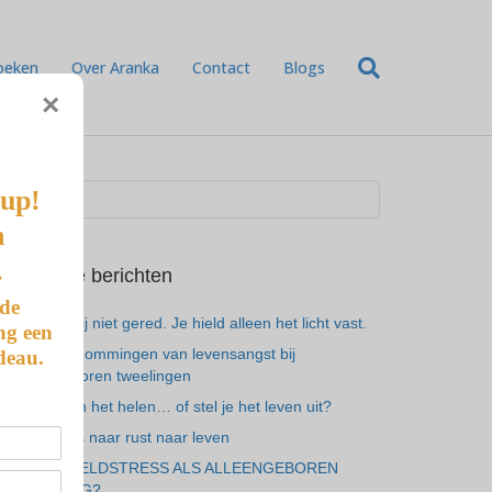
oeken
Over Aranka
Contact
Blogs
×
-up!
n
.
Recente berichten
 de
Je hebt mij niet gered. Je hield alleen het licht vast.
ng een
De 7 vermommingen van levensangst bij
deau.
alleengeboren tweelingen
Ben je aan het helen… of stel je het leven uit?
Van gemis naar rust naar leven
ALTIJD GELDSTRESS ALS ALLEENGEBOREN
TWEELING?