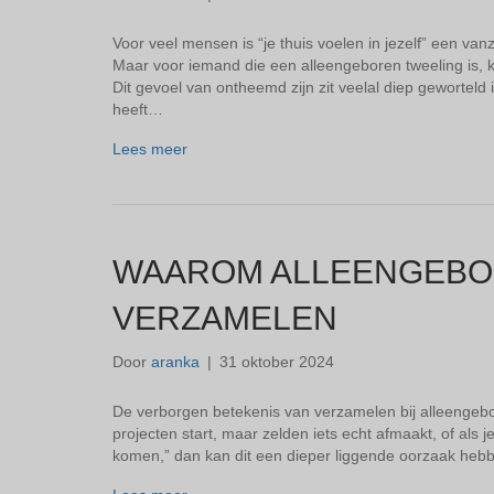
Voor veel mensen is “je thuis voelen in jezelf” een v
Maar voor iemand die een alleengeboren tweeling is, kan
Dit gevoel van ontheemd zijn zit veelal diep geworteld in
heeft…
Lees meer
WAAROM ALLEENGEBO
VERZAMELEN
Door
aranka
|
31 oktober 2024
De verborgen betekenis van verzamelen bij alleengebo
projecten start, maar zelden iets echt afmaakt, of als j
komen,” dan kan dit een dieper liggende oorzaak heb