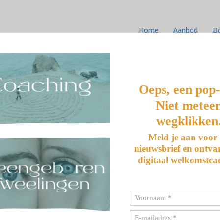
k
Home
Aanbod
B
Oeps, een pop
Niet metee
wegklikken
EN BEHALVE JEZELF?
Meld je aan voor
nieuwsbrief en ontva
digitaal welkomstca
t op. Je regelt. Je voelt feilloos aan wat de ander nodig
lle, onuitgesproken zorgen… raak jij steeds een stukje verder
l, diep van binnen. Dat je…