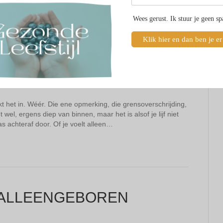
Wees gerust. Ik stuur je geen s
VERLIES JOUW GRENZEN
Klik hier en dan ben je er
 het in. Wéér. Die ene opmerking, die grensoverschrijding,
 wel, ergens diep van binnen, maar het is alsof je lijf niet
s achteraf door. Of je voelt alleen…
R ALLEENGEBOREN