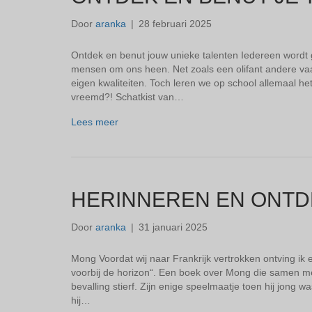
Door
aranka
|
28 februari 2025
Ontdek en benut jouw unieke talenten Iedereen wordt
mensen om ons heen. Net zoals een olifant andere vaa
eigen kwaliteiten. Toch leren we op school allemaal het
vreemd?!​ Schatkist van…
Lees meer
HERINNEREN EN ONT
Door
aranka
|
31 januari 2025
Mong Voordat wij naar Frankrijk vertrokken ontving ik
voorbij de horizon“. Een boek over Mong die samen met
bevalling stierf. Zijn enige speelmaatje toen hij jong w
hij…