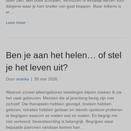
laten zien, een boek schrijven, verhuizen of eindelijk kiezen voor
datgene waar je hart sneller van gaat kloppen. Maar telkens is
er…
Lees meer
Ben je aan het helen… of stel
je het leven uit?
Door
aranka
|
30 mei 2026
Waarom zoveel alleengeboren tweelingen blijven zoeken Ik zie
het vaak gebeuren. Mensen die al jarenlang bezig zijn met
zichzelf. Die therapieën hebben gevolgd, boeken hebben
gelezen, retraites hebben gedaan en steeds opnieuw proberen
te begrijpen waarom ze voelen wat ze voelen. En begrijp me
niet verkeerd: bewustwording is belangrijk. Begrijpen waar
bepaalde patronen vandaan komen kan…