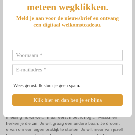
meteen wegklikken.
ontvang ik regelmatig een appje of een e-mail en soms een
kaartje. Ieder geschreven woord is waardevol, omdat ik op die
manier een klein inkijkje krijg in wat iemand meeneemt naar
Meld je aan voor de nieuwsbrief en ontvang
huis. Maar heel soms ontvang ik…
een digitaal welkomstcadeau.
Lees meer
De 7 vermommingen van
levensangst bij alleengeboren
Wees gerust. Ik stuur je geen spam.
tweelingen
Klik hier en dan ben je er bijna
Door
aranka
|
27 juni 2026
Inleiding “Ik wil wel… maar eerst moet ik nog…” Misschien
herken je die zin. Je wilt graag een andere baan. Je droomt
ervan om een eigen praktijk te starten. Je wilt meer van jezelf