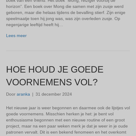
boek van een vriend. Het boek “Mong, reiziger voorbij de
horizon“. Een boek over Mong die samen met zijn zusje werd
geboren, maar die helaas tijdens de bevalling stierf. Zijn enige
speelmaatje toen hij jong was, was zijn overleden zusje. Op
negenjarige leeftijd heeft hij…
Lees meer
HOE HOUD JE GOEDE
VOORNEMENS VOL?
Door
aranka
|
31 december 2024
Het nieuwe jaar is weer begonnen en daarmee ook de lijstjes vol
goede voornemens. Misschien herken je het: je bent vol
enthousiasme begonnen met een nieuwe routine of een groot
project, maar na een paar weken merk je dat je weer in je oude
patronen vervalt. Dit is een bekend fenomeen en het overkomt