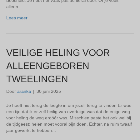
Boosheid. Je hebt het vaak pas achteraf door. Of je voelt
alleen…
Lees meer
VEILIGE HELING VOOR
ALLEENGEBOREN
TWEELINGEN
Door
aranka
|
30 juni 2025
Je hoeft niet terug de leegte in om jezelf terug te vinden Er was
een tijd dat ik er zelf heilig van overtuigd was dat de enige weg
voor heling de weg erdóór was. Misschien paste het ook wel bij
de tijdgeest; helen moet vooral pijn doen. Echter, na ruim twaalf
jaar gewerkt te hebben…