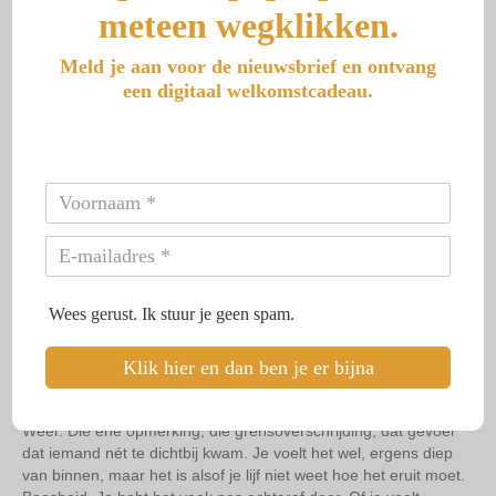
meteen wegklikken.
die het zelf weet. En ergens in dat stille, onuitgesproken
zorgen… raak jij steeds een stukje verder van jezelf verwijderd.
Eens? Je weet het misschien wel, diep van binnen. Dat je…
Meld je aan voor de nieuwsbrief en ontvang
een digitaal welkomstcadeau.
Lees meer
ZO BEINVLOEDT OUD
VERLIES JOUW GRENZEN
EN BOOSHEID
Wees gerust. Ik stuur je geen spam.
Door
aranka
|
31 juli 2025
Klik hier en dan ben je er bijna
Alleengeboren tweelingen en grenzen aangeven Je slikt het in.
Wéér. Die ene opmerking, die grensoverschrijding, dat gevoel
dat iemand nét te dichtbij kwam. Je voelt het wel, ergens diep
van binnen, maar het is alsof je lijf niet weet hoe het eruit moet.